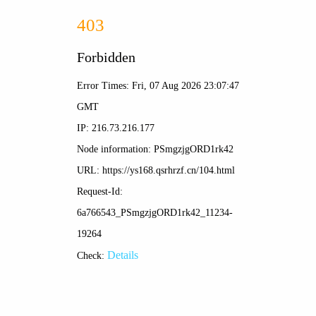
随播高清影视
'">
👤
☰
首页 > 电影 > 正在热播
狂飙
<
>
一部扫黑除恶坚决斗争的回忆录，横跨20年的群像博弈
大戏
立即观看